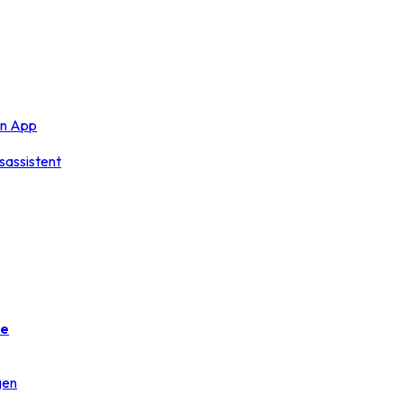
en App
sassistent
ge
gen