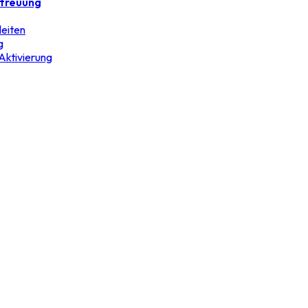
etreuung
leiten
g
Aktivierung