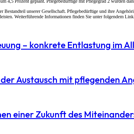
 um 4,5 Prozent geplant. Pflegebedürftige mit Pflegegrad 2 würden dan
er Bestandteil unserer Gesellschaft. Pflegebedürftige und ihre Angehör
eisten. Weiterführende Informationen finden Sie unter folgendem Link
reuung – konkrete Entlastung im Al
e der Austausch mit pflegenden A
en einer Zukunft des Miteinander