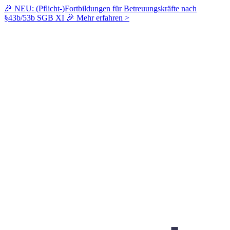
🎉 NEU: (Pflicht-)Fortbildungen für Betreuungskräfte nach
§43b/53b SGB XI 🎉
Mehr erfahren >