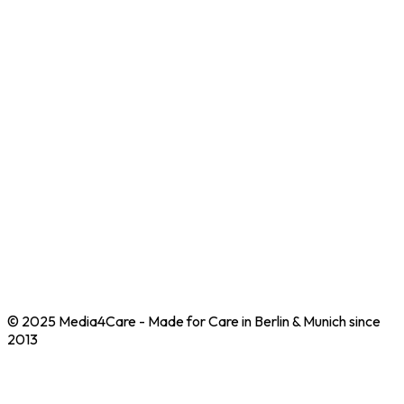
Rechtliches
AGB
Impressum
Datenschutz
Verträge hier kündigen
Adresse für Retouren
Media4Care GmbH
c/o Miomente GmbH
Rupprechtstr. 25
80636 München
© 2025 Media4Care - Made for Care in Berlin & Munich since
2013