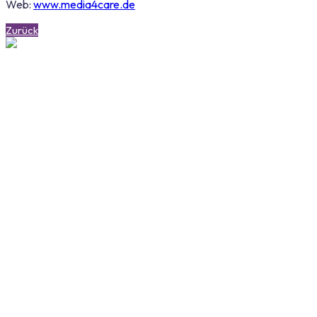
Web:
www.media4care.de
Zurück
Für die professionelle Betreuung
Für die Betreuung Zuhause
ZuhauseBetreuen.de
Facebook
Youtube
Instagram
Linkedin
Allgemeines
Hilfe-Center
Über uns
Kontakt
Blog
Sonstiges
Gastgeber werden
Erfahrungen