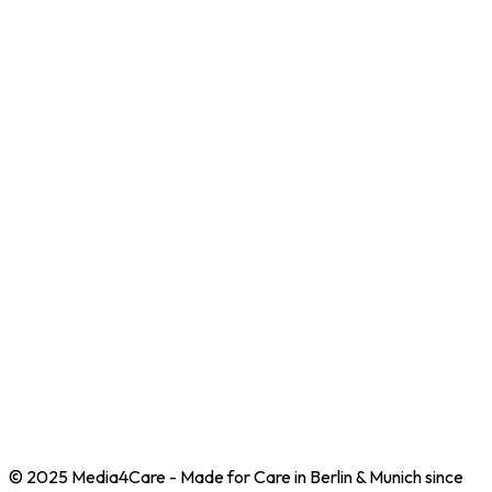
Karriere
Presse
Rechtliches
AGB
Impressum
Datenschutz
Verträge hier kündigen
Adresse für Retouren
Media4Care GmbH
c/o Miomente GmbH
Rupprechtstr. 25
80636 München
© 2025 Media4Care - Made for Care in Berlin & Munich since